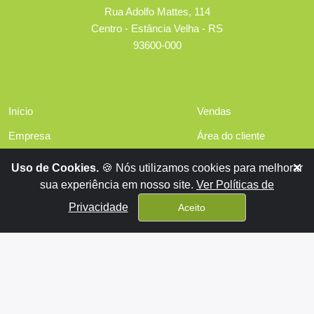
Rua Adolfo Mattes, 114
Centro - Estância Velha - RS
93600-000
Início
Vendas
Empresa
Área do cliente
Serviços
Políticas de privacidade
Uso de Cookies.
🍪 Nós utilizamos cookies para melhorar
Financiamentos
sua experiência em nosso site.
Ver Políticas de
Contato
Privacidade
Aceito
Aluguéis
x
Sistema para Gestão Imobiliária