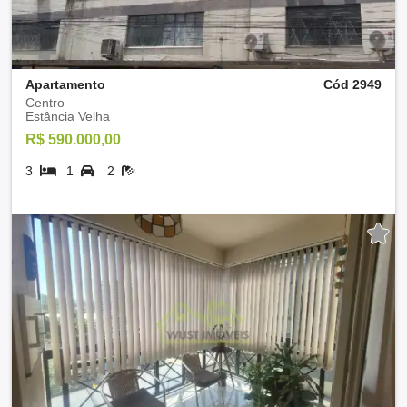
Apartamento
Cód 2949
Centro
Estância Velha
R$ 590.000,00
3
1
2