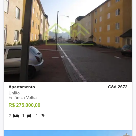
Apartamento
Cód 2672
União
Estância Velha
R$ 275.000,00
2
1
1