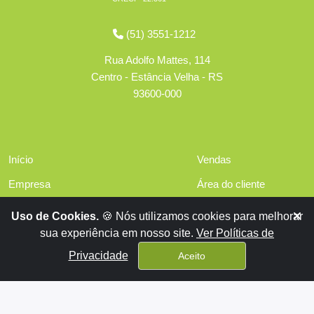
(51) 3551-1212
Rua Adolfo Mattes, 114
Centro - Estância Velha - RS
93600-000
Início
Vendas
Empresa
Área do cliente
Serviços
Políticas de privacidade
Uso de Cookies.
🍪 Nós utilizamos cookies para melhorar
Financiamentos
sua experiência em nosso site.
Ver Políticas de
Contato
Privacidade
Aceito
Aluguéis
x