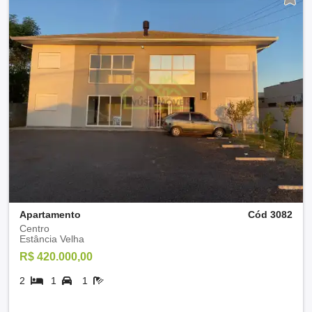
Apartamento
Cód 3082
Centro
Estância Velha
R$ 420.000,00
2
1
1