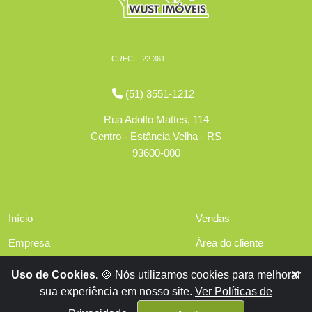
CRECI - 22.361
(51) 3551-1212
Rua Adolfo Mattes, 114
Centro - Estância Velha - RS
93600-000
Início
Vendas
Empresa
Área do cliente
Serviços
Políticas de privacidade
Uso de Cookies.
🍪 Nós utilizamos cookies para melhorar
Financiamentos
sua experiência em nosso site.
Ver Políticas de
Contato