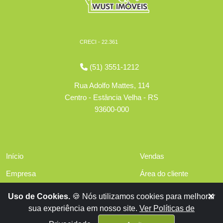
CRECI - 22.361
(51) 3551-1212
Rua Adolfo Mattes, 114
Centro - Estância Velha - RS
93600-000
Início
Vendas
Empresa
Área do cliente
Serviços
Políticas de privacidade
Uso de Cookies.
🍪 Nós utilizamos cookies para melhorar
Financiamentos
sua experiência em nosso site.
Ver Políticas de
Contato