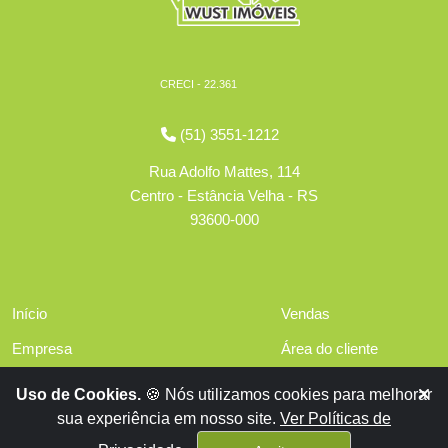
CRECI - 22.361
(51) 3551-1212
Rua Adolfo Mattes, 114
Centro - Estância Velha - RS
93600-000
Início
Vendas
Empresa
Área do cliente
Serviços
Políticas de privacidade
Uso de Cookies.
🍪 Nós utilizamos cookies para melhorar
Financiamentos
sua experiência em nosso site.
Ver Políticas de
Contato