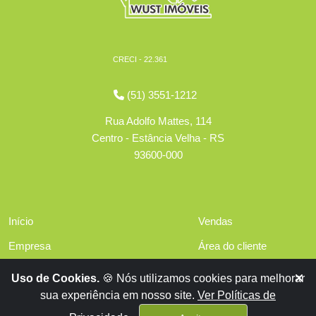
CRECI - 22.361
(51) 3551-1212
Rua Adolfo Mattes, 114
Centro - Estância Velha - RS
93600-000
Início
Vendas
Empresa
Área do cliente
Serviços
Políticas de privacidade
Uso de Cookies.
🍪 Nós utilizamos cookies para melhorar
Financiamentos
sua experiência em nosso site.
Ver Políticas de
Contato