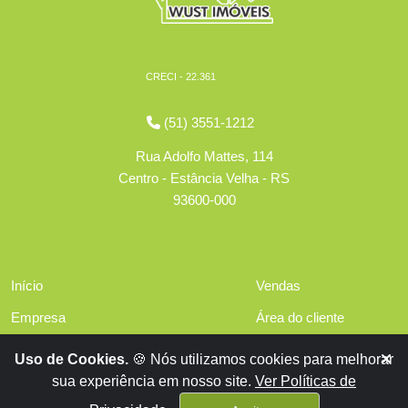
CRECI - 22.361
(51) 3551-1212
Rua Adolfo Mattes, 114
Centro - Estância Velha - RS
93600-000
Início
Vendas
Empresa
Área do cliente
Serviços
Políticas de privacidade
Uso de Cookies.
🍪 Nós utilizamos cookies para melhorar
Financiamentos
sua experiência em nosso site.
Ver Políticas de
Contato