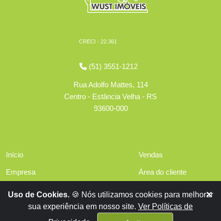
CRECI - 22.361
(51) 3551-1212
Rua Adolfo Mattes, 114
Centro - Estância Velha - RS
93600-000
Início
Vendas
Empresa
Área do cliente
Serviços
Políticas de privacidade
Uso de Cookies.
🍪 Nós utilizamos cookies para melhorar
Financiamentos
sua experiência em nosso site.
Ver Políticas de
Contato