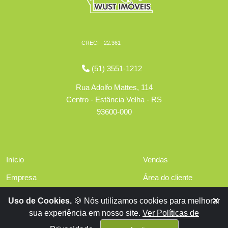
CRECI - 22.361
(51) 3551-1212
Rua Adolfo Mattes, 114
Centro - Estância Velha - RS
93600-000
Início
Vendas
Empresa
Área do cliente
Serviços
Políticas de privacidade
Uso de Cookies.
🍪 Nós utilizamos cookies para melhorar
Financiamentos
sua experiência em nosso site.
Ver Políticas de
Contato