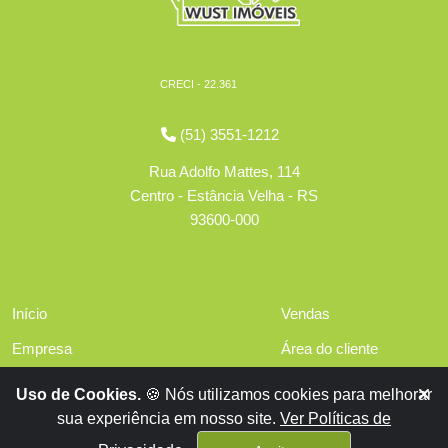
CRECI - 22.361
(51) 3551-1212
Rua Adolfo Mattes, 114
Centro - Estância Velha - RS
93600-000
Início
Vendas
Empresa
Área do cliente
Serviços
Políticas de privacidade
Uso de Cookies.
🍪 Nós utilizamos cookies para melhorar
Financiamentos
sua experiência em nosso site.
Ver Políticas de
Contato