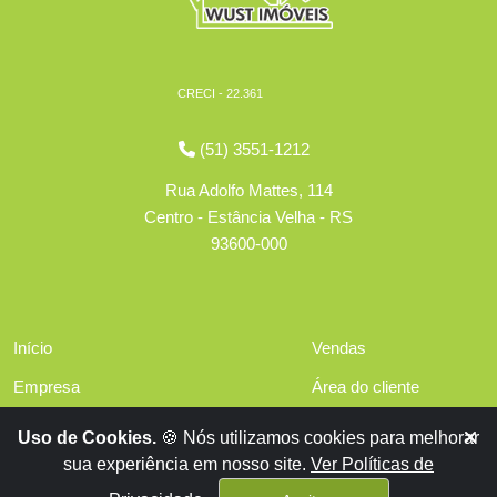
CRECI - 22.361
(51) 3551-1212
Rua Adolfo Mattes, 114
Centro - Estância Velha - RS
93600-000
Início
Vendas
Empresa
Área do cliente
Serviços
Políticas de privacidade
Uso de Cookies.
🍪 Nós utilizamos cookies para melhorar
Financiamentos
sua experiência em nosso site.
Ver Políticas de
Contato