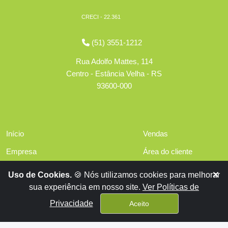
CRECI - 22.361
(51) 3551-1212
Rua Adolfo Mattes, 114
Centro - Estância Velha - RS
93600-000
Início
Vendas
Empresa
Área do cliente
Serviços
Políticas de privacidade
Uso de Cookies.
🍪 Nós utilizamos cookies para melhorar
Financiamentos
sua experiência em nosso site.
Ver Políticas de
Contato
Privacidade
Aceito
Aluguéis