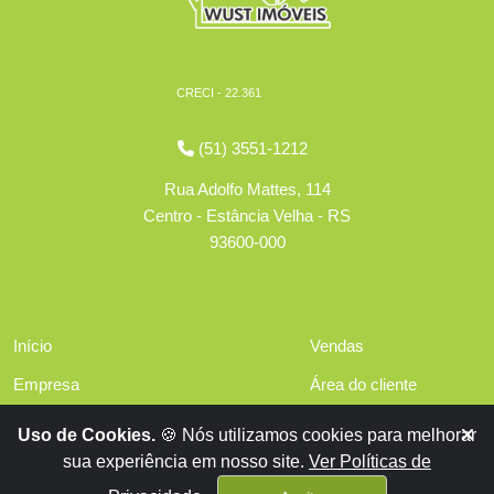
CRECI - 22.361
(51) 3551-1212
Rua Adolfo Mattes, 114
Centro - Estância Velha - RS
93600-000
Início
Vendas
Empresa
Área do cliente
Serviços
Políticas de privacidade
Uso de Cookies.
🍪 Nós utilizamos cookies para melhorar
Financiamentos
sua experiência em nosso site.
Ver Políticas de
Contato