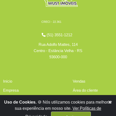
CRECI - 22.361
(51) 3551-1212
Rua Adolfo Mattes, 114
Centro - Estância Velha - RS
93600-000
Início
Vendas
Empresa
Área do cliente
Serviços
Políticas de privacidade
Uso de Cookies.
🍪 Nós utilizamos cookies para melhorar
Financiamentos
sua experiência em nosso site.
Ver Políticas de
Contato