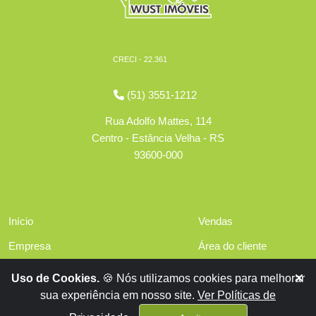
CRECI - 22.361
(51) 3551-1212
Rua Adolfo Mattes, 114
Centro - Estância Velha - RS
93600-000
Início
Vendas
Empresa
Área do cliente
Serviços
Políticas de privacidade
Uso de Cookies.
🍪 Nós utilizamos cookies para melhorar
Financiamentos
sua experiência em nosso site.
Ver Políticas de
Contato