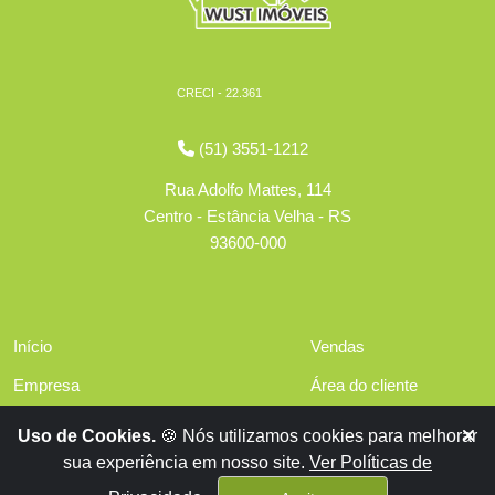
CRECI - 22.361
(51) 3551-1212
Rua Adolfo Mattes, 114
Centro - Estância Velha - RS
93600-000
Início
Vendas
Empresa
Área do cliente
Serviços
Políticas de privacidade
Uso de Cookies.
🍪 Nós utilizamos cookies para melhorar
Financiamentos
sua experiência em nosso site.
Ver Políticas de
Contato