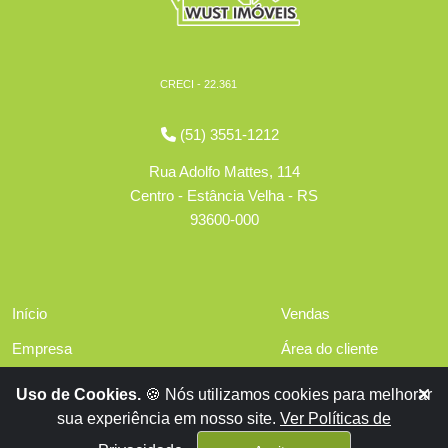
CRECI - 22.361
(51) 3551-1212
Rua Adolfo Mattes, 114
Centro - Estância Velha - RS
93600-000
Início
Vendas
Empresa
Área do cliente
Serviços
Políticas de privacidade
Uso de Cookies.
🍪 Nós utilizamos cookies para melhorar
Financiamentos
sua experiência em nosso site.
Ver Políticas de
Contato