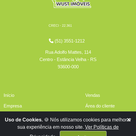
CRECI - 22.361
(51) 3551-1212
Rua Adolfo Mattes, 114
Centro - Estância Velha - RS
93600-000
Início
Vendas
Empresa
Área do cliente
Serviços
Políticas de privacidade
Uso de Cookies.
🍪 Nós utilizamos cookies para melhorar
Financiamentos
sua experiência em nosso site.
Ver Políticas de
Contato