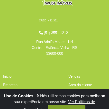
CRECI - 22.361
(51) 3551-1212
Rua Adolfo Mattes, 114
Centro - Estância Velha - RS
93600-000
Início
Vendas
Empresa
Área do cliente
Serviços
Políticas de privacidade
Uso de Cookies.
🍪 Nós utilizamos cookies para melhorar
Financiamentos
sua experiência em nosso site.
Ver Políticas de
Contato