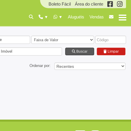
Boleto Fácil
Área do cliente
Aluguéis
Vendas
e
 Imóvel
Buscar
Limpar
Ordenar por: