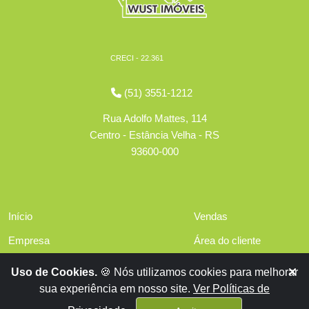
CRECI - 22.361
(51) 3551-1212
Rua Adolfo Mattes, 114
Centro - Estância Velha - RS
93600-000
Início
Vendas
Empresa
Área do cliente
Serviços
Políticas de privacidade
Uso de Cookies.
🍪 Nós utilizamos cookies para melhorar
Financiamentos
sua experiência em nosso site.
Ver Políticas de
Contato