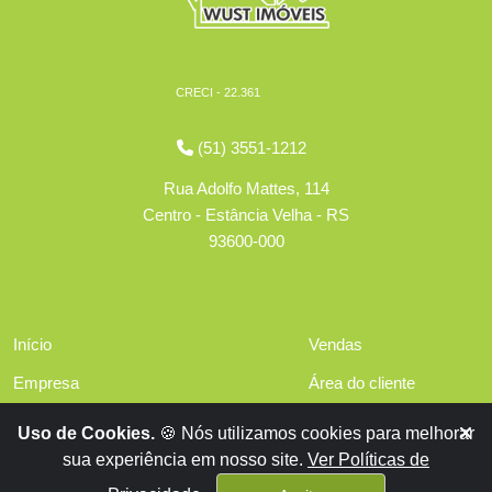
CRECI - 22.361
(51) 3551-1212
Rua Adolfo Mattes, 114
Centro - Estância Velha - RS
93600-000
Início
Vendas
Empresa
Área do cliente
Serviços
Políticas de privacidade
Uso de Cookies.
🍪 Nós utilizamos cookies para melhorar
Financiamentos
sua experiência em nosso site.
Ver Políticas de
Contato