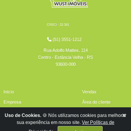
CRECI - 22.361
(51) 3551-1212
Rua Adolfo Mattes, 114
Centro - Estância Velha - RS
93600-000
Início
Vendas
Empresa
Área do cliente
Serviços
Políticas de privacidade
Uso de Cookies.
🍪 Nós utilizamos cookies para melhorar
Financiamentos
sua experiência em nosso site.
Ver Políticas de
Contato