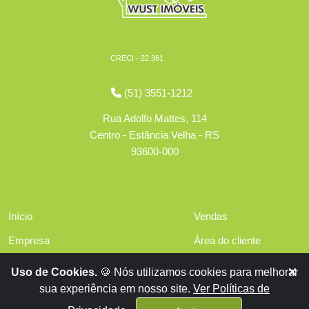
CRECI - 22.361
(51) 3551-1212
Rua Adolfo Mattes, 114
Centro - Estância Velha - RS
93600-000
Início
Vendas
Empresa
Área do cliente
Serviços
Políticas de privacidade
Uso de Cookies.
🍪 Nós utilizamos cookies para melhorar
Financiamentos
sua experiência em nosso site.
Ver Políticas de
Contato