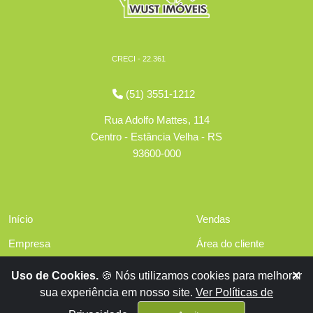
CRECI - 22.361
(51) 3551-1212
Rua Adolfo Mattes, 114
Centro - Estância Velha - RS
93600-000
Início
Vendas
Empresa
Área do cliente
Serviços
Políticas de privacidade
Uso de Cookies.
🍪 Nós utilizamos cookies para melhorar
Financiamentos
sua experiência em nosso site.
Ver Políticas de
Contato