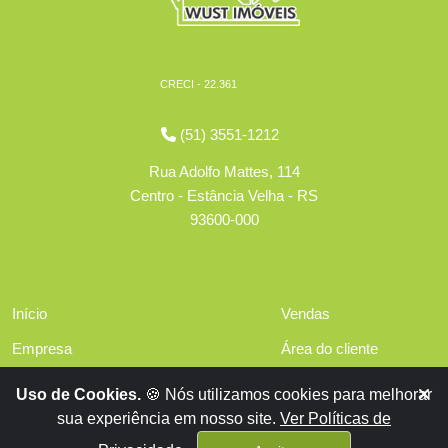
CRECI - 22.361
(51) 3551-1212
Rua Adolfo Mattes, 114
Centro - Estância Velha - RS
93600-000
Início
Vendas
Empresa
Área do cliente
Serviços
Políticas de privacidade
Uso de Cookies.
🍪 Nós utilizamos cookies para melhorar
Financiamentos
sua experiência em nosso site.
Ver Políticas de
Contato