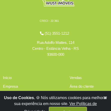
CRECI - 22.361
(51) 3551-1212
Rua Adolfo Mattes, 114
Centro - Estância Velha - RS
93600-000
Início
Vendas
Empresa
Área do cliente
Serviços
Políticas de privacidade
Uso de Cookies.
🍪 Nós utilizamos cookies para melhorar
Financiamentos
sua experiência em nosso site.
Ver Políticas de
Contato