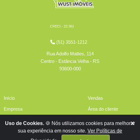
CRECI - 22.361
(51) 3551-1212
Rua Adolfo Mattes, 114
Centro - Estância Velha - RS
93600-000
Início
Vendas
Empresa
Área do cliente
Serviços
Políticas de privacidade
Uso de Cookies.
🍪 Nós utilizamos cookies para melhorar
Financiamentos
sua experiência em nosso site.
Ver Políticas de
Contato