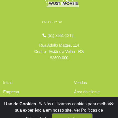
CRECI - 22.361
(51) 3551-1212
Rua Adolfo Mattes, 114
Centro - Estância Velha - RS
93600-000
Início
Vendas
Empresa
Área do cliente
Serviços
Políticas de privacidade
Uso de Cookies.
🍪 Nós utilizamos cookies para melhorar
Financiamentos
sua experiência em nosso site.
Ver Políticas de
Contato