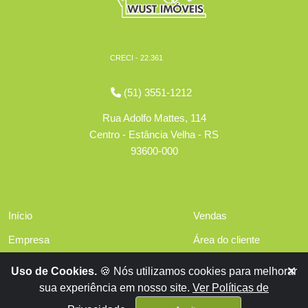
CRECI - 22.361
(51) 3551-1212
Rua Adolfo Mattes, 114
Centro - Estância Velha - RS
93600-000
Início
Vendas
Empresa
Área do cliente
Serviços
Políticas de privacidade
Uso de Cookies.
🍪 Nós utilizamos cookies para melhorar
Financiamentos
sua experiência em nosso site.
Ver Políticas de
Contato