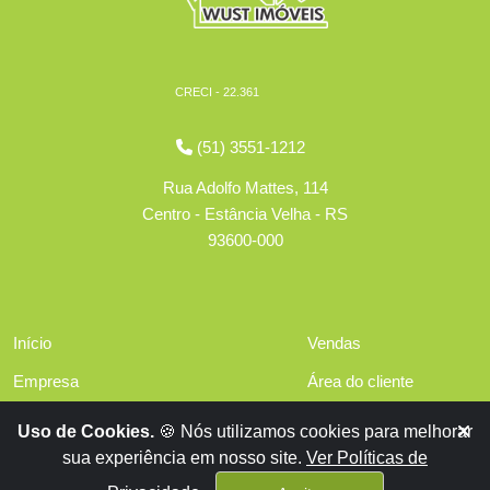
CRECI - 22.361
(51) 3551-1212
Rua Adolfo Mattes, 114
Centro - Estância Velha - RS
93600-000
Início
Vendas
Empresa
Área do cliente
Serviços
Políticas de privacidade
Uso de Cookies.
🍪 Nós utilizamos cookies para melhorar
Financiamentos
sua experiência em nosso site.
Ver Políticas de
Contato