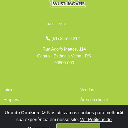
CRECI - 22.361
(51) 3551-1212
Rua Adolfo Mattes, 114
Centro - Estância Velha - RS
93600-000
Início
Vendas
Empresa
Área do cliente
Serviços
Políticas de privacidade
Uso de Cookies.
🍪 Nós utilizamos cookies para melhorar
Financiamentos
sua experiência em nosso site.
Ver Políticas de
Contato