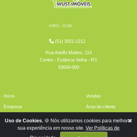
CRECI - 22.361
(51) 3551-1212
Rua Adolfo Mattes, 114
Centro - Estância Velha - RS
93600-000
Início
Vendas
Empresa
Área do cliente
Serviços
Políticas de privacidade
Uso de Cookies.
🍪 Nós utilizamos cookies para melhorar
Financiamentos
sua experiência em nosso site.
Ver Políticas de
Contato