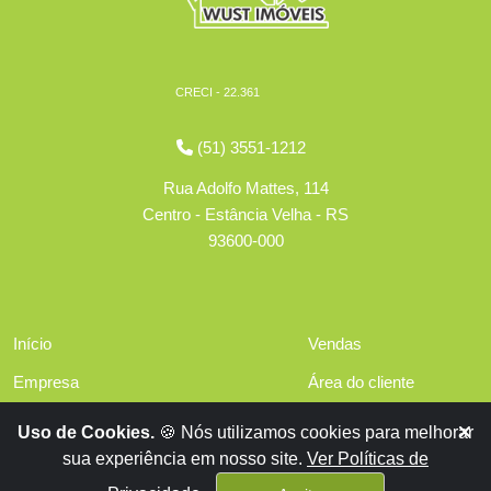
CRECI - 22.361
(51) 3551-1212
Rua Adolfo Mattes, 114
Centro - Estância Velha - RS
93600-000
Início
Vendas
Empresa
Área do cliente
Serviços
Políticas de privacidade
Uso de Cookies.
🍪 Nós utilizamos cookies para melhorar
Financiamentos
sua experiência em nosso site.
Ver Políticas de
Contato