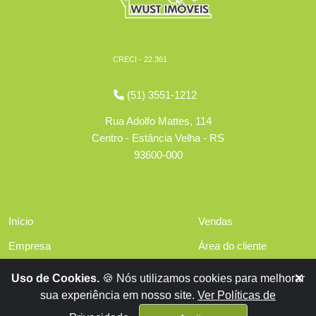
CRECI - 22.361
(51) 3551-1212
Rua Adolfo Mattes, 114
Centro - Estância Velha - RS
93600-000
Início
Vendas
Empresa
Área do cliente
Serviços
Políticas de privacidade
Uso de Cookies.
🍪 Nós utilizamos cookies para melhorar
Financiamentos
sua experiência em nosso site.
Ver Políticas de
Contato