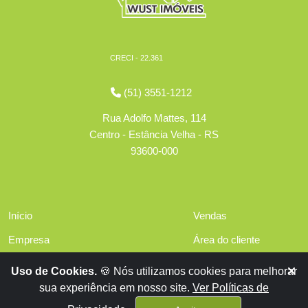
CRECI - 22.361
(51) 3551-1212
Rua Adolfo Mattes, 114
Centro - Estância Velha - RS
93600-000
Início
Vendas
Empresa
Área do cliente
Serviços
Políticas de privacidade
Uso de Cookies.
🍪 Nós utilizamos cookies para melhorar
Financiamentos
sua experiência em nosso site.
Ver Políticas de
Contato