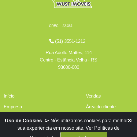
CRECI - 22.361
(51) 3551-1212
Rua Adolfo Mattes, 114
Centro - Estância Velha - RS
93600-000
Início
Vendas
Empresa
Área do cliente
Serviços
Políticas de privacidade
Uso de Cookies.
🍪 Nós utilizamos cookies para melhorar
Financiamentos
sua experiência em nosso site.
Ver Políticas de
Contato