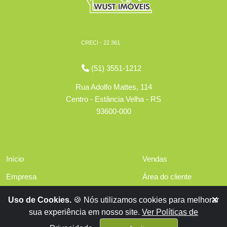
CRECI - 22.361
(51) 3551-1212
Rua Adolfo Mattes, 114
Centro - Estância Velha - RS
93600-000
Início
Vendas
Empresa
Área do cliente
Serviços
Políticas de privacidade
Uso de Cookies.
🍪 Nós utilizamos cookies para melhorar
Financiamentos
sua experiência em nosso site.
Ver Políticas de
Contato