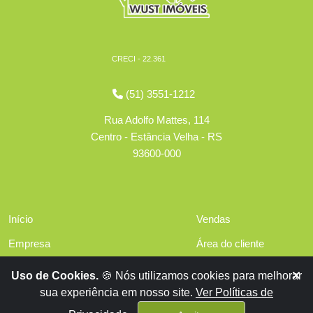
CRECI - 22.361
(51) 3551-1212
Rua Adolfo Mattes, 114
Centro - Estância Velha - RS
93600-000
Início
Vendas
Empresa
Área do cliente
Serviços
Políticas de privacidade
Uso de Cookies.
🍪 Nós utilizamos cookies para melhorar
Financiamentos
sua experiência em nosso site.
Ver Políticas de
Contato