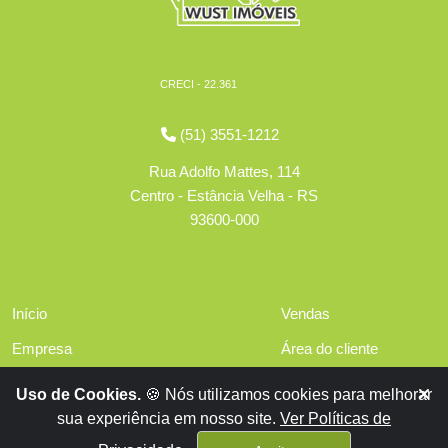
CRECI - 22.361
(51) 3551-1212
Rua Adolfo Mattes, 114
Centro - Estância Velha - RS
93600-000
Início
Vendas
Empresa
Área do cliente
Serviços
Políticas de privacidade
Uso de Cookies.
🍪 Nós utilizamos cookies para melhorar
Financiamentos
sua experiência em nosso site.
Ver Políticas de
Contato