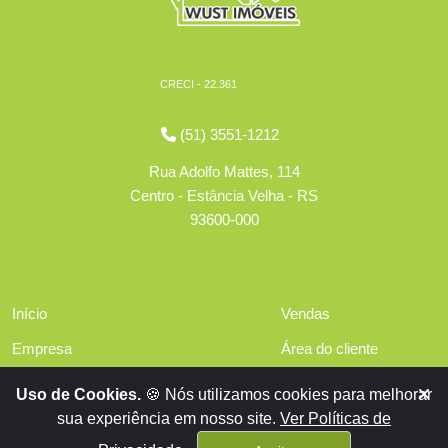
CRECI - 22.361
(51) 3551-1212
Rua Adolfo Mattes, 114
Centro - Estância Velha - RS
93600-000
Início
Vendas
Empresa
Área do cliente
Serviços
Políticas de privacidade
Uso de Cookies.
🍪 Nós utilizamos cookies para melhorar
Financiamentos
sua experiência em nosso site.
Ver Políticas de
Contato