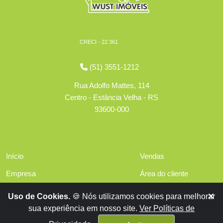
CRECI - 22.361
(51) 3551-1212
Rua Adolfo Mattes, 114
Centro - Estância Velha - RS
93600-000
Início
Vendas
Empresa
Área do cliente
Serviços
Políticas de privacidade
Uso de Cookies.
🍪 Nós utilizamos cookies para melhorar
Financiamentos
sua experiência em nosso site.
Ver Políticas de
Contato