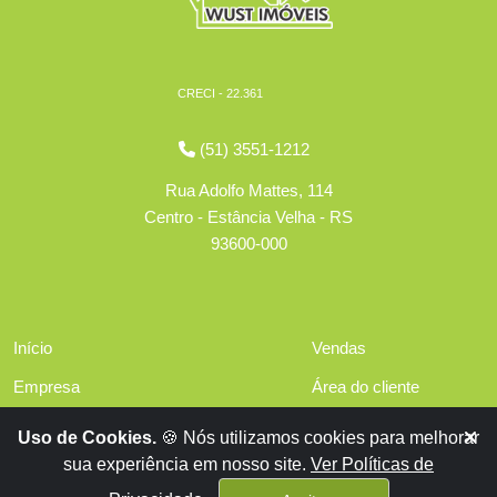
CRECI - 22.361
(51) 3551-1212
Rua Adolfo Mattes, 114
Centro - Estância Velha - RS
93600-000
Início
Vendas
Empresa
Área do cliente
Serviços
Políticas de privacidade
Uso de Cookies.
🍪 Nós utilizamos cookies para melhorar
Financiamentos
sua experiência em nosso site.
Ver Políticas de
Contato