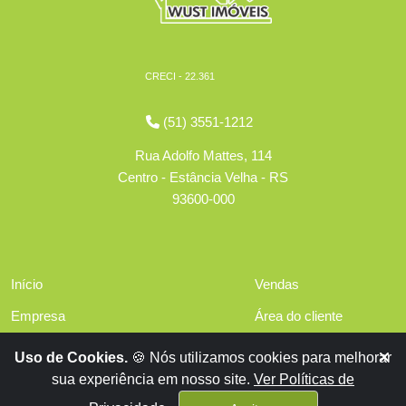
CRECI - 22.361
(51) 3551-1212
Rua Adolfo Mattes, 114
Centro - Estância Velha - RS
93600-000
Início
Vendas
Empresa
Área do cliente
Serviços
Políticas de privacidade
Uso de Cookies.
🍪 Nós utilizamos cookies para melhorar
Financiamentos
sua experiência em nosso site.
Ver Políticas de
Contato