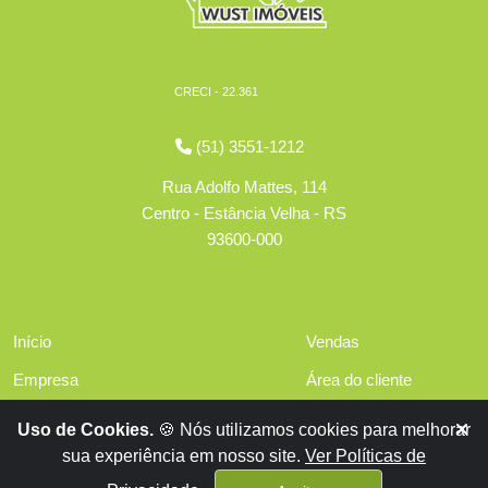
CRECI - 22.361
(51) 3551-1212
Rua Adolfo Mattes, 114
Centro - Estância Velha - RS
93600-000
Início
Vendas
Empresa
Área do cliente
Serviços
Políticas de privacidade
Uso de Cookies.
🍪 Nós utilizamos cookies para melhorar
Financiamentos
sua experiência em nosso site.
Ver Políticas de
Contato