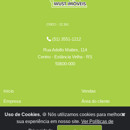
CRECI - 22.361
(51) 3551-1212
Rua Adolfo Mattes, 114
Centro - Estância Velha - RS
93600-000
Início
Vendas
Empresa
Área do cliente
Serviços
Políticas de privacidade
Uso de Cookies.
🍪 Nós utilizamos cookies para melhorar
Financiamentos
sua experiência em nosso site.
Ver Políticas de
Contato