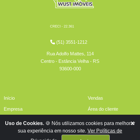
CRECI - 22.361
(51) 3551-1212
Rua Adolfo Mattes, 114
Centro - Estância Velha - RS
93600-000
Início
Vendas
Empresa
Área do cliente
Serviços
Políticas de privacidade
Uso de Cookies.
🍪 Nós utilizamos cookies para melhorar
Financiamentos
sua experiência em nosso site.
Ver Políticas de
Contato