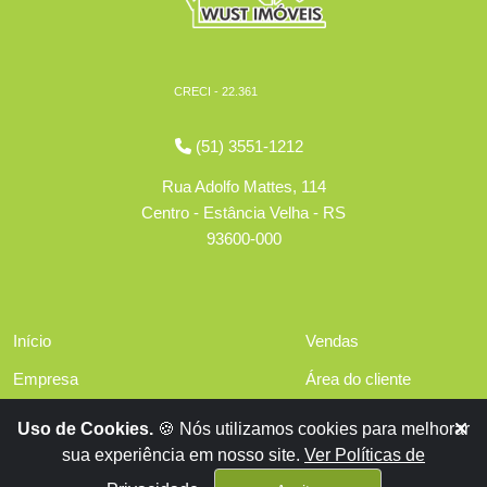
CRECI - 22.361
(51) 3551-1212
Rua Adolfo Mattes, 114
Centro - Estância Velha - RS
93600-000
Início
Vendas
Empresa
Área do cliente
Serviços
Políticas de privacidade
Uso de Cookies.
🍪 Nós utilizamos cookies para melhorar
Financiamentos
sua experiência em nosso site.
Ver Políticas de
Contato