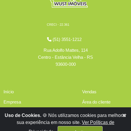
CRECI - 22.361
(51) 3551-1212
Rua Adolfo Mattes, 114
Centro - Estância Velha - RS
93600-000
Início
Vendas
Empresa
Área do cliente
Serviços
Políticas de privacidade
Uso de Cookies.
🍪 Nós utilizamos cookies para melhorar
Financiamentos
sua experiência em nosso site.
Ver Políticas de
Contato