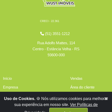
CRECI - 22.361
(51) 3551-1212
Rua Adolfo Mattes, 114
Centro - Estância Velha - RS
93600-000
Início
Vendas
Empresa
Área do cliente
Serviços
Políticas de privacidade
Uso de Cookies.
🍪 Nós utilizamos cookies para melhorar
Financiamentos
sua experiência em nosso site.
Ver Políticas de
Contato